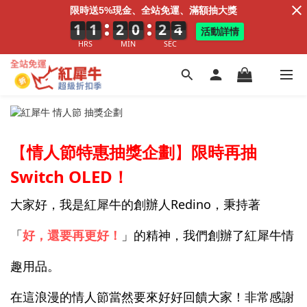
限時送5%現金、全站免運、滿額抽大獎
1
1
1
1
1
1
2
2
2
0
0
0
2
3
2
3
4
3
活動詳情
HRS
MIN
SEC
【
情人節特惠抽獎企劃
】
限時再抽
Switch OLED
！
大家好，我是紅犀牛的創辦人Redino，秉持著
「
好，還要再更好！
」的精神，我們創辦了紅犀牛情
趣用品。
在這浪漫的情人節當然要來好好回饋大家！非常感謝