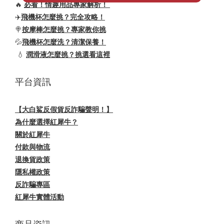
🔥
必看！情趣用品專家解析！
✈️
飛機杯怎麼挑？完全攻略！
🍭
按摩棒怎麼挑？專家教你挑
💦
飛機杯怎麼洗？清潔保養！
💧
潤滑液怎麼挑？挑選看這裡
平台資訊
【大白鯊反假貨反詐騙聲明！】
為什麼選擇紅犀牛？
關於紅犀牛
付款與物流
退換貨政策
隱私權政策
反詐騙專區
紅犀牛實體活動
商品資訊