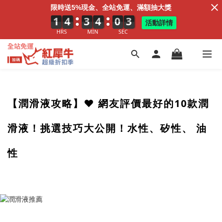
限時送5%現金、全站免運、滿額抽大獎
1
1
1
4
4
4
3
3
3
4
4
4
0
1
0
1
2
2
活動詳情
HRS
MIN
SEC
【潤滑液攻略】❤️ 網友評價最好的10款潤
滑液！挑選技巧大公開！水性、矽性、 油
性