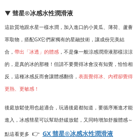
▼
彗星®冰感水性潤滑液
這款質地跟水星一樣水潤，加入進口的小黃瓜、薄荷、蘆薈
萃取物，搭配GX它們家獨有的星融技術，讓成份完美結
合，
帶出「冰透」的體感
，不是像一般涼感潤滑液那樣涼涼
的，是真的冰的那種！但請不要覺得冰會沒有知覺，恰恰相
反，這種冰感反而會讓體感翻倍，
表面覺得冰、內裡卻覺得
更熱、更敏感！
後庭放鬆使用也超適合，玩過後庭都知道，要循序漸進才能
進入，冰感彗星可以幫助舒緩放鬆，又同時增加舒服體感～
👉
GX 彗星®冰感水性潤滑液
點這看更多