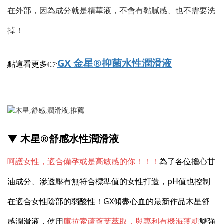
在外部，因為成分就是精華液，不會有黏膩感、也不需要洗
掉
！
GX 金星®抑菌水性潤滑液
點這看更多👉
▼ 木星®舒感水性潤滑液
呵護女性，
適合
備孕或是高敏感的你！！！
為了各位擔心甘
油成分、滲透壓有無符合標準值的女性打造，pH值也控制
在適合女性陰部的弱酸性！GX傾盡心血的最新作品木星舒
感潤滑液，使用
庫拉索蘆薈葉萃取，與專利有機海藻糖
雙強