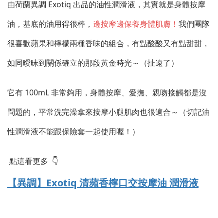
由荷蘭異調 Exotiq 出品的油性潤滑液，其實就是身體按摩
油，基底的油用得很棒，
邊按摩邊保養身體肌膚！
我們團隊
很喜歡蘋果和檸檬兩種香味的組合，有點酸酸又有點甜甜，
如同曖昧到關係確立的那段黃金時光～（扯遠了）
它有 100mL 非常夠用，身體按摩、愛撫、親吻接觸都是沒
問題的，平常洗完澡拿來按摩小腿肌肉也很適合～（切記油
性潤滑液不能跟保險套一起使用喔！）
點這看更多 👇
【異調】Exotiq 清蘋香檸口交按摩油 潤滑液