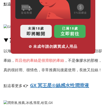
GX 木星®舒感水性潤滑液
點這看更多👉
未滿18歲
已滿18歲
即將離開
立即前往
▼ 冥王星®絲感水性潤滑液
⊘ 未成年請勿購買成人用品
以海藻玻尿酸為基礎，加入韓國銀耳萃取，濃稠度不高但卻
牽絲，
而且他的牽絲是很滑順的牽絲
，不是像膠水的那種，
真的很好用、很情色，非常推薦玩後庭使用，長效又拉絲！
GX 冥王星®絲感水性潤滑液
點這看更多
👉