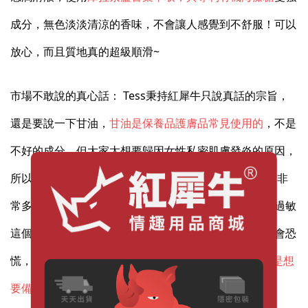
成分，無色淡淡清涼的香味，不會讓人感覺到不舒服！可以
放心，而且質地真的超級順滑~
市場不敢說的真心話： Tess秉持紅犀牛只說真話的宗旨，
還是要說一下甘油，
甘油是保養品護膚品常見使用的
，不是
不好的成分，但大家太想要歸因女性私密肌膚發炎的原因，
所以找到了獵巫的對(甘)象(油)，女生私密處不適的原因非
常多，真正對甘油過敏的人非常非常少，極少數人會有過敏
這個情況，當有「文獻」「假說」在傳播的時候，民眾會恐
慌，然後…恩，甘油就黑了。如果是擔心甘油的人，或
是想
要備孕更安心的族群，選木星吧！