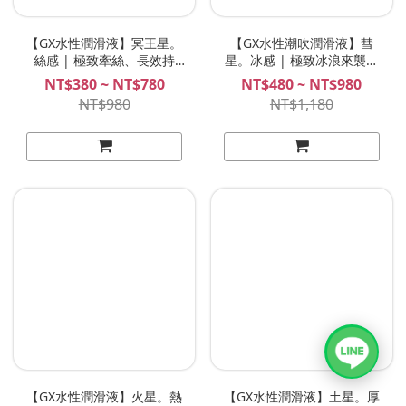
【GX水性潤滑液】冥王星。
【GX水性潮吹潤滑液】彗
絲感 | 極致牽絲、長效持
星。冰感 | 極致冰浪來襲！
久，後庭、飛機杯專用!
超冰爽水性潮吹潤滑液！
NT$380 ~ NT$780
NT$480 ~ NT$980
NT$980
NT$1,180
【GX水性潤滑液】火星。熱
【GX水性潤滑液】土星。厚