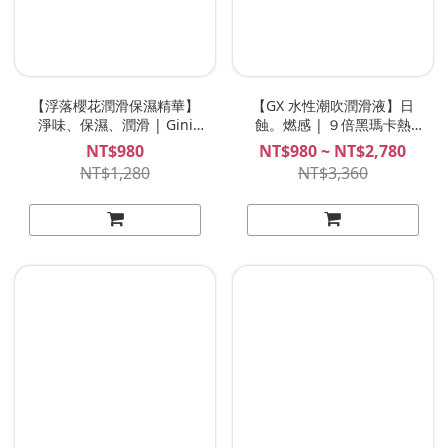
【浮落櫻花潤滑保濕精華】
【GX 水性潮吹潤滑液】日
淨味、保濕、潤滑 | Gini
蝕。燃感 | ９倍黑瑪卡熱
Float 保濕精華 50mL
感！前所未有的超強溫熱感
NT$980
NT$980 ~ NT$2,780
潮吹水性潤滑液！50ml
NT$1,280
NT$3,360