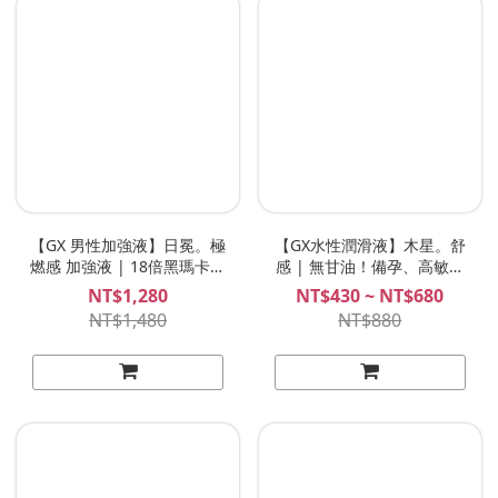
【GX 男性加強液】日冕。極
【GX水性潤滑液】木星。舒
燃感 加強液 | 18倍黑瑪卡熱
感 | 無甘油！備孕、高敏感
感！讓男性體驗究極炙熱歡
體質專用！
NT$1,280
NT$430 ~ NT$680
愉！50ml
NT$1,480
NT$880