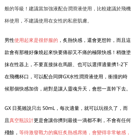
般的等級！建議當加強液配合潤滑液使用，比較建議於飛機
杯使用，不建議使用在女性的私密肌膚。
男性
使用起來是很舒服的
，炙熱快感，還會更想幹，而且這
款會有那種好像燒起來快要痛卻又不痛的極限快感！稍微塗
抹在性器上，不要直接抹在馬眼、也可以選擇適量擠1-2下
在飛機杯口，可以配合同牌GX水性潤滑液使用，衝撞的時
候那個快感加倍，絕對是讓人靈魂升天，會想一直幹下去。
GX 日冕雖說只出 50mL，每次適量，就可以玩很久了，而
且
真空瓶設計
更是會讓你擠到最後一滴都不剩，不會有任何
殘餘，
等待激發戰力的瘋狂炙熱感席捲，會變得非常敏感，