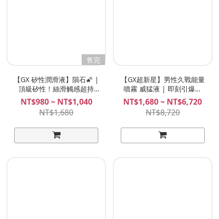
售完
【GX 矽性潤滑液】隕石🌠 |
【GX超新星】男性久戰能量
頂級矽性！絲滑觸感超持
噴霧 威猛液 | 即刻引爆戰
久、後庭、愛愛雙用款！
力！獨家技術植萃配方、讓
NT$980 ~ NT$1,040
NT$1,680 ~ NT$6,720
男生超想要！GX Supernova
NT$1,680
NT$8,720
Energy Explosion Spray