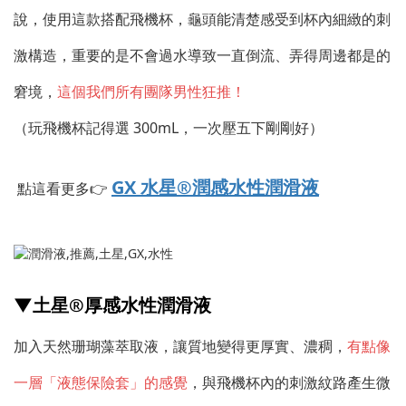
說，使用這款搭配飛機杯，龜頭能清楚感受到杯內細緻的刺
激構造，重要的是不會過水導致一直倒流、弄得周邊都是的
窘境，
這個我們所有團隊男性狂推！
（玩飛機杯記得選 300mL，一次壓五下剛剛好）
GX 水星®潤感水性潤滑液
點這看更多👉
▼土
星®厚
感水性潤滑液
加入天然珊瑚藻萃取液，讓質地變得更厚實、濃稠，
有點像
一層「液態保險套」的感覺
，與飛機杯內的刺激紋路產生微