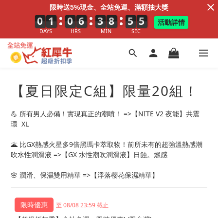
限時送5%現金、全站免運、滿額抽大獎
0
0
0
1
1
1
0
0
0
6
6
6
3
3
3
8
9
8
5
0
5
2
3
3
活動詳情
DAYS
HRS
MIN
SEC
【夏日限定C組】限量20組！
💪 所有男人必備！實現真正的潮噴！ =>【NITE V2 夜能】共震
環  XL
🌋 比GX熱感火星多9倍黑瑪卡萃取物！前所未有的超強溫熱感潮
吹水性潤滑液 =>【GX 水性潮吹潤滑液】日蝕。燃感 
🌸 潤滑、保濕雙用精華 =>【浮落櫻花保濕精華】
至 08/08 23:59 截止