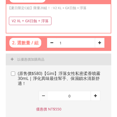
【夏日限定C組】限量20組！
: V2 XL + GX日蝕 + 浮落
V2 XL + GX日蝕 + 浮落
2. 選數量 / 組
以優惠價加購商品
(原售價$580)【Gini】浮落女性私密柔香噴霧
30mL | 淨化異味最佳幫手、保濕鎖水清新舒
適！
優惠價 NT$550