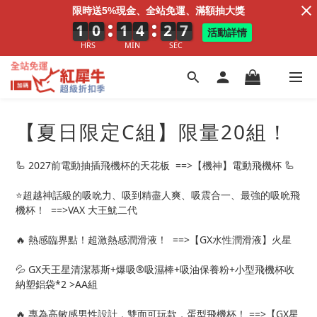
限時送5%現金、全站免運、滿額抽大獎
1
1
1
0
0
0
1
1
1
4
4
4
2
3
2
4
5
4
活動詳情
HRS
MIN
SEC
【夏日限定C組】限量20組！
🦾 2027前電動抽插飛機杯的天花板  ==>【機神】電動飛機杯 🦾
⭐️超越神話級的吸吮力、吸到精盡人爽、吸震合一、最強的吸吮飛
機杯！  ==>VAX 大王魷二代
🔥 熱感臨界點！超激熱感潤滑液！  ==>【GX水性潤滑液】火星
💦 GX天王星清潔慕斯+爆吸®吸濕棒+吸油保養粉+小型飛機杯收
納塑鋁袋*2 >AA組
🔥 專為高敏感男性設計，雙面可玩款，蛋型飛機杯！ ==>【GX星