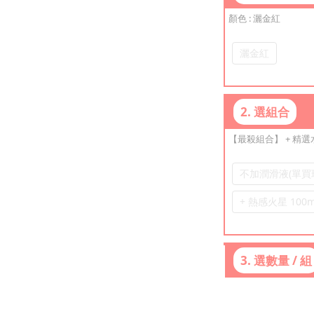
顏色
: 灑金紅
灑金紅
2. 選組合
【最殺組合】 + 精
不加潤滑液(單買
+ 熱感火星 100m
3. 選數量 / 組