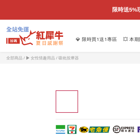
限時送5%
💎 限時買1送1專區
💥 本
全部商品
/
► 女性情趣用品
/
吸吮按摩器