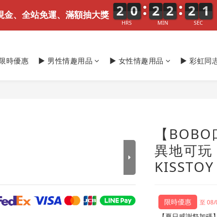
2
2
2
0
0
0
2
2
2
2
2
2
1
2
9
0
2
0
現金、全站免運、滿額抽大獎
HRS
MIN
SEC
期限時優惠
► 男性情趣用品
► 女性情趣用品
► 彩虹同
【BOBO
異地可玩
KISSTOY
至 08/
【夏日感謝祭加碼】