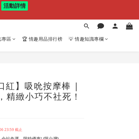
活動詳情
志專區
🏆 情趣用品排行榜
💡 情趣知識專欄
口紅】吸吮按摩棒 |
，精緻小巧不社死！
06 23:59 截止
全站免運、限時優惠! (限台灣)