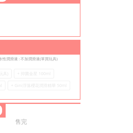
選水性潤滑液
: 不加潤滑液(單買玩具)
玩具)
+ 抑菌金星 100ml
l
+ Gini浮落櫻花潤滑精華 50ml
售完