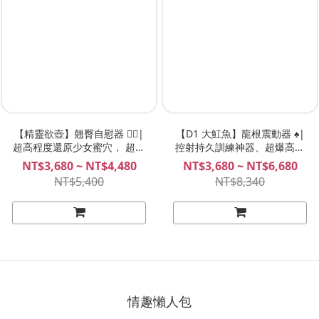
【精靈欲壺】翹臀自慰器 🧚‍♀️|
【D1 大魟魚】龍根震動器 ♠️|
超高程度還原少女蜜穴， 超越
控射持久訓練神器、超爆高刺
真人刺激，可愛又迷人的精靈舞
激，男人必玩！NITE D1 夜能
NT$3,680 ~ NT$4,480
NT$3,680 ~ NT$6,680
孃！| MeloShiko ソフィリア
環震器PRO
NT$5,400
NT$8,340
索菲莉亞
情趣懶人包