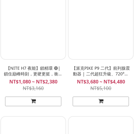
【NITE H7 夜能】鎖精環 🔵|
【派克PIKE P9 二代】前列腺震
鎖住巔峰時刻，更硬更挺，衝刺
動器 | 二代超狂升級、720°旋
頂峰！NITE 夜能 屌環
轉攪動、三強馬達震動、超刺激
NT$1,080 ~ NT$2,380
NT$3,680 ~ NT$4,480
前列腺高潮神器！NITE 夜能
NT$3,160
NT$5,100