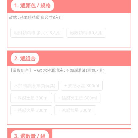
1. 選顏色 / 規格
款式
: 勃能鎖精環 多尺寸3入組
勃能鎖精環 多尺寸3入組
極限鎖精環6入組
2. 選組合
【最殺組合】 + GX 水性潤滑液
: 不加潤滑液(單買玩具)
不加潤滑液(單買玩具)
+ 潤感水星 300ml
+ 厚感土星 300ml
+ 絲感冥王星 300ml
+ 熱感火星 300ml
+ 冰感彗星 300ml
3. 選數量 / 組