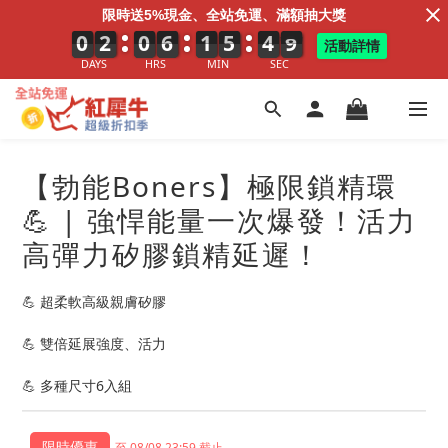
限時送5%現金、全站免運、滿額抽大獎
7
0
0
0
2
2
2
0
0
0
6
6
6
1
1
1
5
6
5
4
5
4
6
7
活動詳情
DAYS
HRS
MIN
SEC
【勃能Boners】極限鎖精環
💪 | 強悍能量一次爆發！活力
高彈力矽膠鎖精延遲！
💪 超柔軟高級親膚矽膠
💪 雙倍延展強度、活力
💪 多種尺寸6入組
至 08/08 23:59 截止