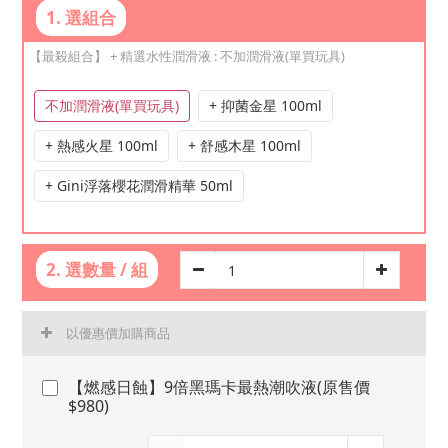
1. 選組合
【最殺組合】 + 精選水性潤滑液
: 不加潤滑液(單買玩具)
不加潤滑液(單買玩具)
+ 抑菌金星 100ml
+ 熱感火星 100ml
+ 舒感木星 100ml
+ Gini浮落櫻花潤滑精華 50ml
2. 選數量 / 組
以優惠價加購商品
【燃感日蝕】9倍黑瑪卡最熱潮吹液(原售價
$980)