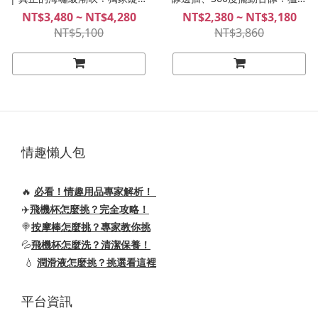
式震感、雙點內外高潮的天花
雙點爆噴高潮! 旋轉攪動、舌
NT$3,480 ~ NT$4,280
NT$2,380 ~ NT$3,180
板！LADYEMMA Tsunami
舔、震動、加溫！LadyEmma
NT$5,100
NT$3,860
Master II
情趣懶人包
🔥
必看！情趣用品專家解析！
✈️
飛機杯怎麼挑？完全攻略！
🍭
按摩棒怎麼挑？專家教你挑
💦
飛機杯怎麼洗？清潔保養！
💧
潤滑液怎麼挑？挑選看這裡
平台資訊