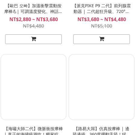
【歐巴 오빠】加溫衝擊震動按
【派克PIKE P9 二代】前列腺震
摩棒💪| 可調溫度變化、神話級
動器 | 二代超狂升級、720°旋
的高速撞擊！不自禁高潮的強勁
轉攪動、三強馬達震動、超刺激
NT$2,880 ~ NT$3,680
NT$3,680 ~ NT$4,480
仿真按摩棒！LADYEMMA
前列腺高潮神器！NITE 夜能
NT$4,480
NT$5,100
【海嘯大師二代】微脈衝按摩棒
【路易大屌】仿真按摩棒 | 邊
| 真正的海嘯級潮吹！獨家綻放
舔邊插、360度擺動舌舔！猛爆