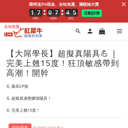
限時送5%現金、全站免運、滿額抽大獎
1
1
1
7
7
7
0
0
0
7
8
7
4
5
4
4
5
4
活動詳情
HRS
MIN
SEC
【大屌學長】超擬真陽具💪 |
完美上翹15度！狂頂敏感帶到
高潮！開幹
💪 最高CP值
💪 超擬真液態膠假陽具！
💪 完美上翹15度！
至 08/09 23:59 截止