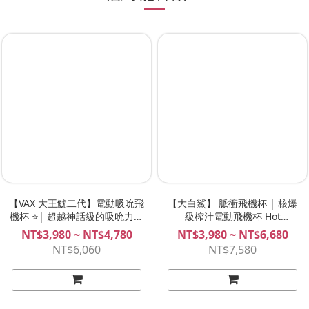
【VAX 大王魷二代】電動吸吮飛
【大白鯊】 脈衝飛機杯 | 核爆
機杯 ⭐️| 超越神話級的吸吮力、
級榨汁電動飛機杯 Hot
吸到精盡人爽、吸震合一、最強
Octopuss Pulse Solo
NT$3,980 ~ NT$4,780
NT$3,980 ~ NT$6,680
的吸吮飛機杯！NITE 夜能
Essential / Lux / Duo
NT$6,060
NT$7,580