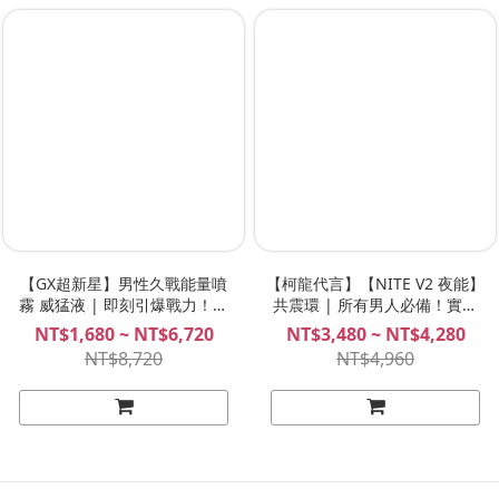
【GX超新星】男性久戰能量噴
【柯龍代言】【NITE V2 夜能】
霧 威猛液 | 即刻引爆戰力！獨
共震環 | 所有男人必備！實現
家技術植萃配方、讓男生超想
真正的潮噴！NITE 夜能 V2 共
NT$1,680 ~ NT$6,720
NT$3,480 ~ NT$4,280
要！GX Supernova Energy
振環
NT$8,720
NT$4,960
Explosion Spray