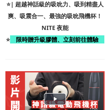
⭐️| 超越神話級的吸吮力、吸到精盡人
爽、吸震合一、最強的吸吮飛機杯！
NITE 夜能
⭐️
限時贈升級膠體
、
立刻前往體驗