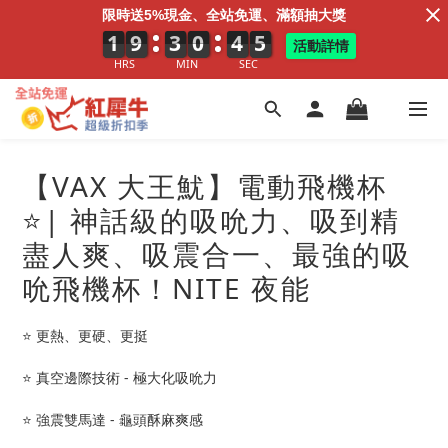
限時送5%現金、全站免運、滿額抽大獎
1
1
1
9
9
9
3
3
3
0
1
0
4
5
4
3
4
3
活動詳情
HRS
MIN
SEC
【VAX 大王魷】電動飛機杯
⭐️| 神話級的吸吮力、吸到精
盡人爽、吸震合一、最強的吸
吮飛機杯！NITE 夜能
⭐️ 更熱、更硬、更挺
⭐️ 真空邊際技術 - 極大化吸吮力
⭐️ 強震雙馬達 - 龜頭酥麻爽感