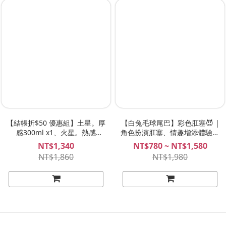
【結帳折$50 優惠組】土星。厚
【白兔毛球尾巴】彩色肛塞😈 |
感300ml x1、火星。熱感
角色扮演肛塞、情趣增添體驗！
300ml x1！GX水性潤滑液
SPREE
NT$1,340
NT$780 ~ NT$1,580
NT$1,860
NT$1,980