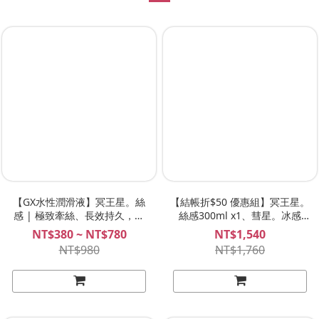
【GX水性潤滑液】冥王星。絲
【結帳折$50 優惠組】冥王星。
感 | 極致牽絲、長效持久，後
絲感300ml x1、彗星。冰感
庭、飛機杯專用!
300ml x1 ！GX水性潤滑液
NT$380 ~ NT$780
NT$1,540
NT$980
NT$1,760