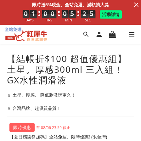
限時送5%現金、全站免運、滿額抽大獎
0
0
0
1
1
1
0
0
0
0
0
0
0
0
0
5
5
5
2
3
2
3
4
3
活動詳情
DAYS
HRS
MIN
SEC
【結帳折$100 超值優惠組】
土星。厚感300ml 三入組！
GX水性潤滑液
💧 土星。厚感、 降低刺激玩更久！
💧 台灣品牌、超優質品質！
至 08/06 23:59 截止
【夏日感謝祭加碼】全站免運、限時優惠! (限台灣)