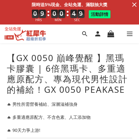
限時送5%現金、全站免運、滿額抽大獎
0
0
0
9
9
9
0
0
0
0
1
0
4
5
4
6
7
7
活動詳情
HRS
MIN
SEC
【GX 0050 巔峰覺醒 】黑瑪
卡膠囊 | 6倍黑瑪卡、多重適
應原配方、專為現代男性設計
的補給！GX 0050 PEAKASE
🔥 男性所需營養補給、深層滋補強身
🔥 多重適應原配方、不含色素、人工添加物
🔥 90天力爭上游!