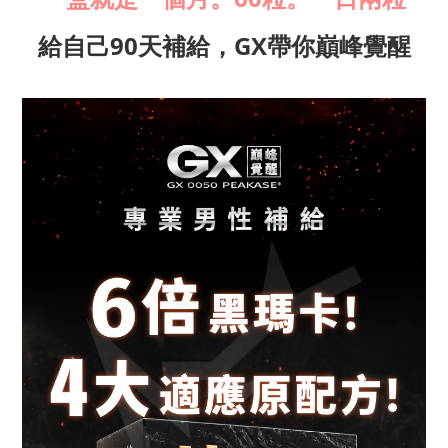
給自己90天補給，GX帶你巔峰覺醒