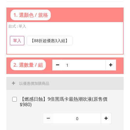
1. 選顏色 / 規格
款式
: 單入
單入
【88折超優惠3入組】
2. 選數量 / 組
以優惠價加購商品
【燃感日蝕】9倍黑瑪卡最熱潮吹液(原售價
$980)