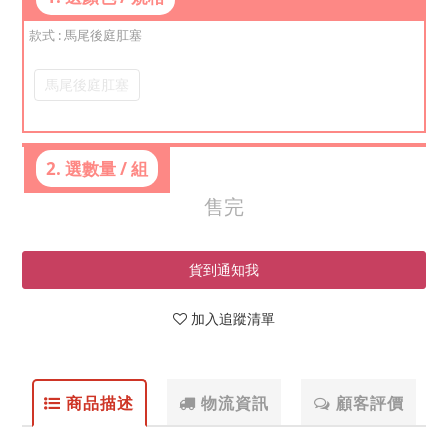
款式
: 馬尾後庭肛塞
馬尾後庭肛塞
2. 選數量 / 組
售完
貨到通知我
加入追蹤清單
商品描述
物流資訊
顧客評價