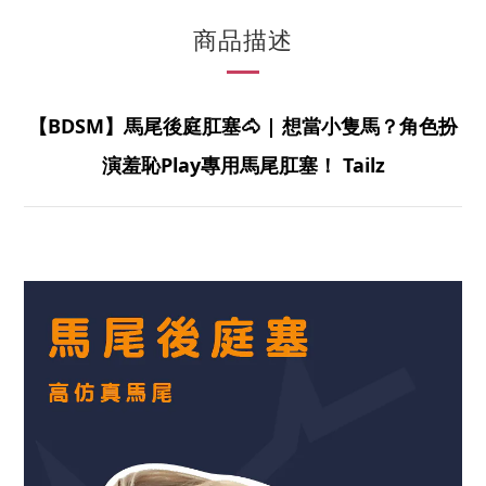
商品描述
【BDSM】馬尾後庭肛塞🐴 | 想當小隻馬？角色扮
演羞恥Play專用馬尾肛塞！ Tailz