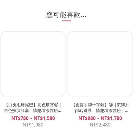
您可能喜歡...
【白兔毛球尾巴】彩色肛塞😈 |
【皮質手腳十字銬】😈 |束縛系
角色扮演肛塞、情趣增添體驗！
play道具、情趣增添體驗！
SPREE
SPREE
NT$780 ~ NT$1,580
NT$980 ~ NT$1,780
NT$1,980
NT$2,480