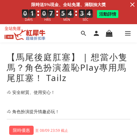
限時送5%現金、全站免運、滿額抽大獎
0
0
0
1
1
1
0
0
0
7
7
7
5
5
5
4
4
4
3
4
3
3
4
4
活動詳情
DAYS
HRS
MIN
SEC
【馬尾後庭肛塞】 | 想當小隻
馬？角色扮演羞恥Play專用馬
尾肛塞！ Tailz
🐴 安全材質、使用安心！
🐴 角色扮演提升情趣必玩！
至 08/09 23:59 截止