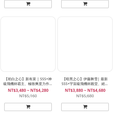
【初白之心】新有菜 | SSS+神
【暗黑之心】伊藤舞雪| 最新
級飛機杯霸主、極致爽度力作、
SSS+宇宙級飛機杯殿堂、絕頂
橋本有菜 飛機杯 Plan B
榨精名器、伊藤舞雪飛機杯
NT$3,480 ~ NT$4,280
NT$3,880 ~ NT$4,680
Plan B
NT$5,160
NT$5,680