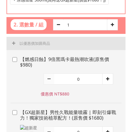
2. 選數量 / 組
以優惠價加購商品
【燃感日蝕】9倍黑瑪卡最熱潮吹液(原售價
$980)
優惠價 NT$880
【GX超新星】男性久戰能量噴霧 | 即刻引爆戰
力！獨家技術植萃配方！(原售價 $1680)