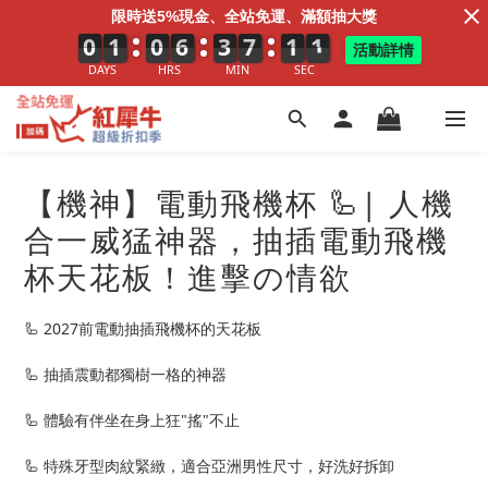
限時送5%現金、全站免運、滿額抽大獎
0
0
0
1
1
1
0
0
0
6
6
6
3
3
3
7
7
7
0
1
0
9
0
9
活動詳情
DAYS
HRS
MIN
SEC
【機神】電動飛機杯 🦾| 人機
合一威猛神器，抽插電動飛機
杯天花板！進擊の情欲
🦾 2027前電動抽插飛機杯的天花板
🦾 抽插震動都獨樹一格的神器
🦾 體驗有伴坐在身上狂"搖"不止
🦾 特殊牙型肉紋緊緻，適合亞洲男性尺寸，好洗好拆卸