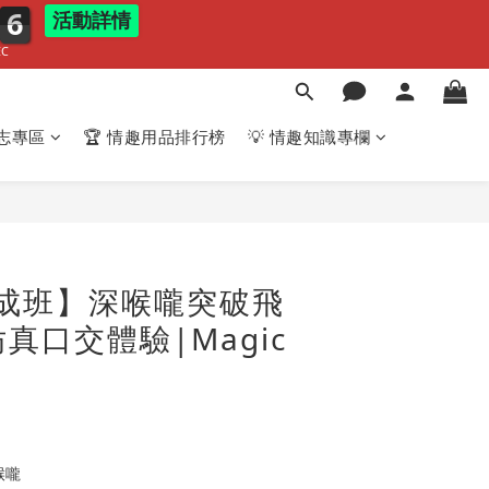
4
5
活動詳情
4
EC
志專區
🏆 情趣用品排行榜
💡 情趣知識專欄
成班】深喉嚨突破飛
真口交體驗|Magic
喉嚨