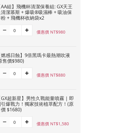
【AA組】飛機杯清潔保養組: GX天王
清潔慕斯 + 爆吸®吸濕棒 + 吸油保
粉 + 飛機杯收納袋x2
優惠價 NT$980
【燃感日蝕】9倍黑瑪卡最熱潮吹液
原售價$980)
優惠價 NT$880
【GX超新星】男性久戰能量噴霧 | 即
刻引爆戰力！獨家技術植萃配方！(原
價 $1680)
優惠價 NT$1,580