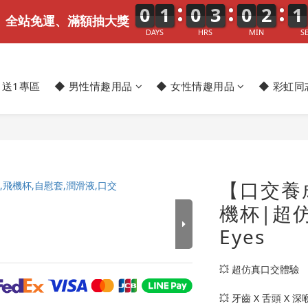
0
0
0
1
1
1
0
0
0
3
3
3
0
0
0
2
2
2
1
2
1
、全站免運、滿額抽大獎
DAYS
HRS
MIN
S
1送1專區
◆ 男性情趣用品
◆ 女性情趣用品
◆ 彩虹同
【口交養
機杯|超仿
Eyes
💥 超仿真口交體驗
💥 牙齒 X 舌頭 X 深