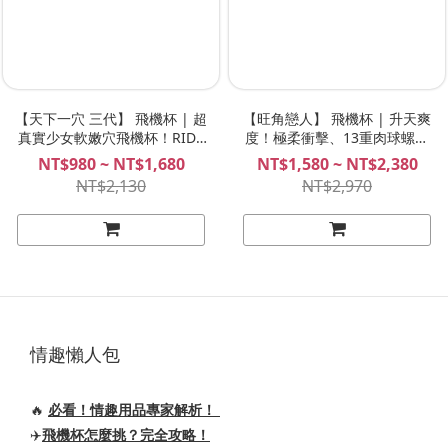
【天下一穴 三代】 飛機杯 | 超
【旺角戀人】 飛機杯 | 升天爽
真實少女軟嫩穴飛機杯！RIDE
度！極柔衝擊、13重肉球螺旋
JAPAN
榨汁！ Plan B 李嘉欣
NT$980 ~ NT$1,680
NT$1,580 ~ NT$2,380
NT$2,130
NT$2,970
情趣懶人包
🔥
必看！情趣用品專家解析！
✈️
飛機杯怎麼挑？完全攻略！