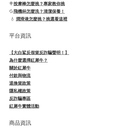
🍭
按摩棒怎麼挑？專家教你挑
💦
飛機杯怎麼洗？清潔保養！
💧
潤滑液怎麼挑？挑選看這裡
平台資訊
【大白鯊反假貨反詐騙聲明！】
為什麼選擇紅犀牛？
關於紅犀牛
付款與物流
退換貨政策
隱私權政策
反詐騙專區
紅犀牛實體活動
商品資訊