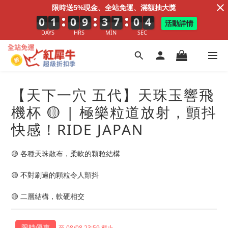
限時送5%現金、全站免運、滿額抽大獎
0
0
0
1
1
1
0
0
0
9
9
9
3
3
3
7
7
7
0
1
0
2
3
3
活動詳情
DAYS
HRS
MIN
SEC
【天下一穴 五代】天珠玉響飛
機杯 🟡 | 極樂粒道放射，顫抖
快感！RIDE JAPAN
🟡 各種天珠散布，柔軟的顆粒結構
🟡 不對刷過的顆粒令人顫抖
🟡 二層結構，軟硬相交
至 08/08 23:59 截止