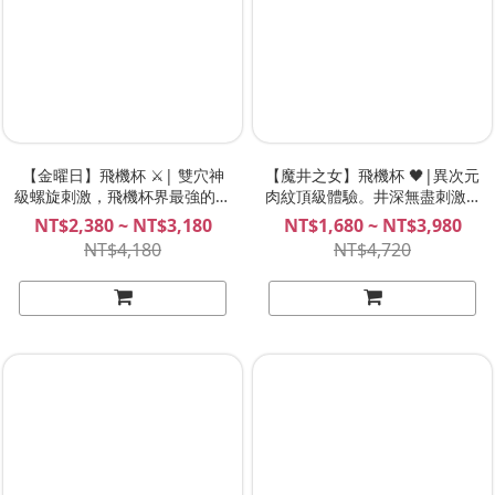
【金曜日】飛機杯 ⚔️| 雙穴神
【魔井之女】飛機杯 🖤|異次元
級螺旋刺激，飛機杯界最強的騎
肉紋頂級體驗。井深無盡刺激 |
士！| MeloShiko曜日少女 金
Plan B 夜間杯 貞穴子
NT$2,380 ~ NT$3,180
NT$1,680 ~ NT$3,980
華つるぎ 金華弦姬
NT$4,180
NT$4,720