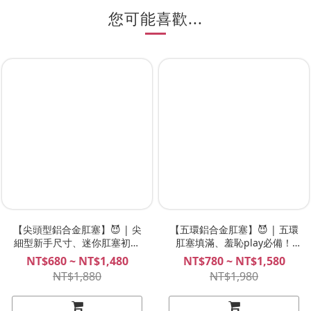
您可能喜歡...
【尖頭型鋁合金肛塞】😈 | 尖
【五環鋁合金肛塞】😈 | 五環
細型新手尺寸、迷你肛塞初體
肛塞填滿、羞恥play必備！
驗！SPREE
SPREE
NT$680 ~ NT$1,480
NT$780 ~ NT$1,580
NT$1,880
NT$1,980