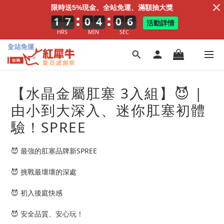
限時送5%現金、全站免運、滿額抽大獎
1
1
1
7
7
7
0
0
0
4
4
4
0
1
0
5
6
5
活動詳情
HRS
MIN
SEC
【水晶金屬肛塞 3入組】😈 |
由小到大深入、迷你肛塞初體
驗！SPREE
😈 最強的肛塞品牌新SPREE
😈 挑戰最壞壞的深處
😈 初入後庭快感
😈 安全品質、安心玩！