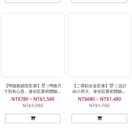
【彎版船錨型肛塞】😈 |彎曲尺
【二環鋁合金肛塞】😈 | 設計
寸別有心思、迷你肛塞初體驗！
由小而大、迷你肛塞初體驗！
SPREE
SPREE
NT$780 ~ NT$1,580
NT$680 ~ NT$1,480
NT$1,980
NT$1,780