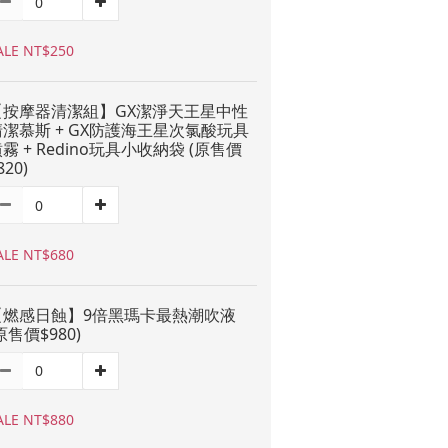
ALE NT$250
【按摩器清潔組】GX潔淨天王星中性
清潔慕斯 + GX防護海王星次氯酸玩具
霧 + Redino玩具小收納袋 (原售價
820)
ALE NT$680
【燃感日蝕】9倍黑瑪卡最熱潮吹液
原售價$980)
ALE NT$880