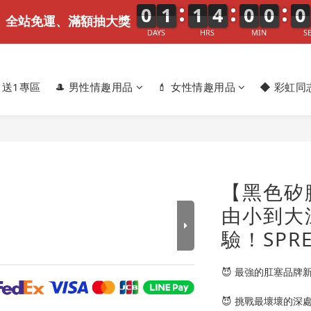
0
0
0
1
1
1
1
1
1
4
4
4
0
0
0
0
0
0
0
1
0
、全站免運、滿額抽大獎
DAYS
HRS
MIN
S
1送1專區
🎩 男性情趣用品
💄 女性情趣用品
◆ 彩虹同
【黑色矽膠
由小到大
驗！SPRE
😈 最強的肛塞品牌新S
😈 挑戰最壞壞的深