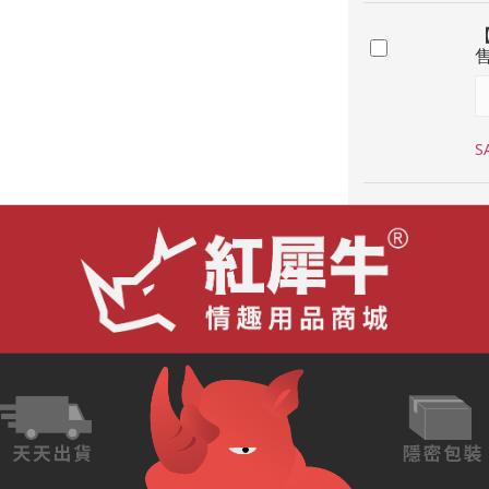
【
售
S
【
別
S