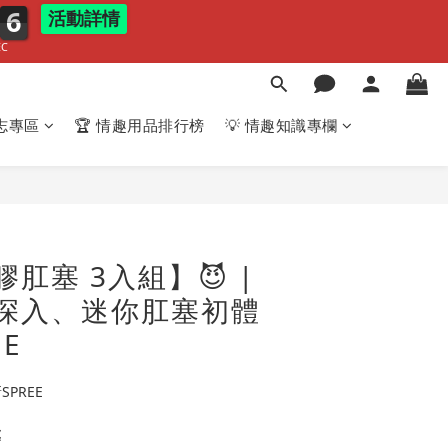
5
4
5
活動詳情
EC
志專區
🏆 情趣用品排行榜
💡 情趣知識專欄
肛塞 3入組】😈 |
深入、迷你肛塞初體
E
PREE
處