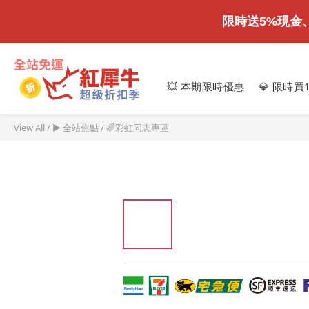
限時送5%現金
💥 本期限時優惠
💎 限時買
View All
/
► 全站焦點
/
🌈彩虹同志專區