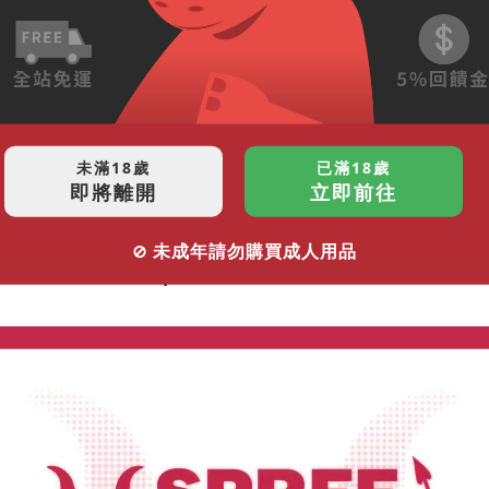
物流資訊
未滿18歲
已滿18歲
Description
即將離開
立即前往
⊘ 未成年請勿購買成人用品
 3入組】😈 | 由小到大深入、迷你肛塞初