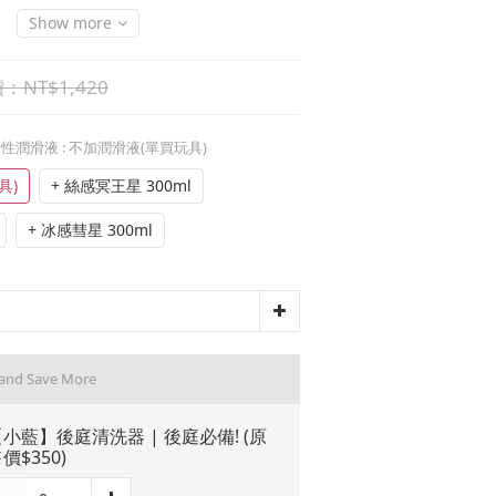
Show more
NT$1,420
水性潤滑液
: 不加潤滑液(單買玩具)
具)
+ 絲感冥王星 300ml
+ 冰感彗星 300ml
 and Save More
小藍】後庭清洗器 | 後庭必備! (原
價$350)