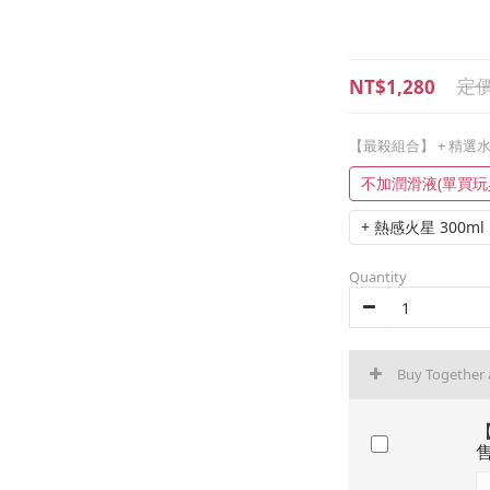
NT$1,280
【最殺組合】 + 精選
不加潤滑液(單買玩
+ 熱感火星 300ml
Quantity
Buy Together
【
售