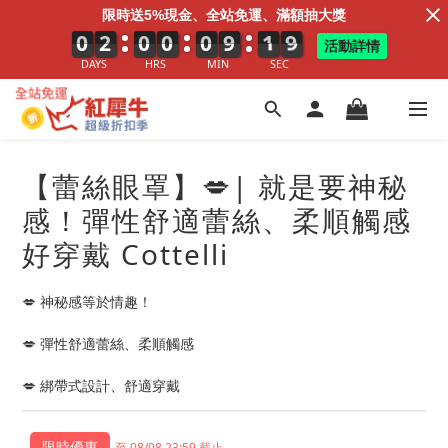
限時送5%現金、全站免運、滿額抽大獎
0
0
0
2
2
2
0
0
0
0
0
0
0
0
0
9
9
9
1
2
1
9
0
9
活動詳情
DAYS
HRS
MIN
SEC
【蕾絲眼罩】💋| 就是要神秘
感！彈性舒適蕾絲、柔順觸感
好穿戴 Cottelli
💋 神秘感等於情趣！
💋 彈性舒適蕾絲、柔順觸感
💋 綁帶式設計、舒適穿戴
至 08/08 23:59 截止