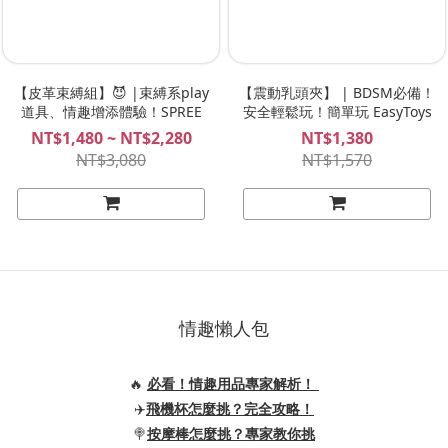
【皮革束縛組】😈 |束縛系play
【震動乳頭夾】 | BDSM必備！
道具、情趣增添體驗！SPREE
安全輕鬆玩！簡單玩 EasyToys
NT$1,480 ~ NT$2,280
NT$1,380
NT$3,080
NT$1,570
情趣懶人包
🔥
必看！情趣用品專家解析！
✈️
飛機杯怎麼挑？完全攻略！
🍭
按摩棒怎麼挑？專家教你挑