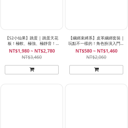
【S2小仙果】跳蛋 | 跳蛋天花
【綑綁束縛系】皮革綑綁套裝 |
板！極軟、極強、極靜音！
玩點不一樣的！角色扮演入門專
GINI S2
用套裝！
NT$1,980 ~ NT$2,780
NT$580 ~ NT$1,460
NT$3,460
NT$2,060