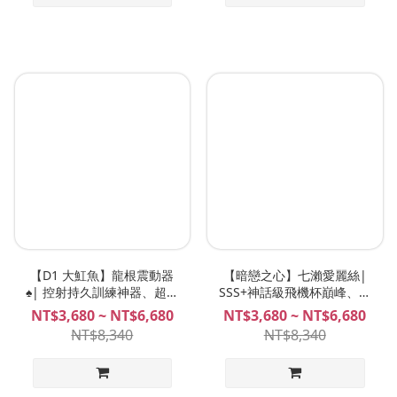
【D1 大魟魚】龍根震動器
【暗戀之心】七瀨愛麗絲|
♠️| 控射持久訓練神器、超爆
SSS+神話級飛機杯巔峰、暗
高刺激，男人必玩！NITE
戀色慾力作、七瀨愛麗絲飛
NT$3,680 ~ NT$6,680
NT$3,680 ~ NT$6,680
D1 夜能 環震器PRO
機杯 Plan B
NT$8,340
NT$8,340