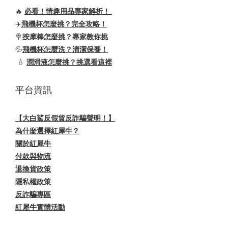
🔥
必看！情趣用品專家解析！
✈️
飛機杯怎麼挑？完全攻略！
🍭
按摩棒怎麼挑？專家教你挑
💦
飛機杯怎麼洗？清潔保養！
💧
潤滑液怎麼挑？挑選看這裡
平台資訊
【大白鯊反假貨反詐騙聲明！】
為什麼選擇紅犀牛？
關於紅犀牛
付款與物流
退換貨政策
隱私權政策
反詐騙專區
紅犀牛實體活動