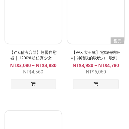
售完
【Y16精液容器】翹臀自慰
【VAX 大王魷】電動飛機杯
器 | 1200%超仿真少女嫩
⭐️| 神話級的吸吮力、吸到精
穴！爽幹、欺凌、衝擊、頂
盡人爽、吸震合一、最強的
NT$3,080 ~ NT$3,880
NT$3,980 ~ NT$4,780
入、抽插超肉感翹臀美尻！
吸吮飛機杯！NITE 夜能
NT$4,560
NT$6,060
Plan B