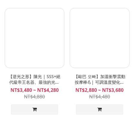
【逆光之形】陳光 | SSS+絕
【歐巴 오빠】加溫衝擊震動
代級帝王名器、最強的光之
按摩棒💪| 可調溫度變化、
印證、陳光飛機杯 Plan B
神話級的高速撞擊！不自禁
NT$3,480 ~ NT$4,280
NT$2,880 ~ NT$3,680
高潮的強勁仿真按摩棒！
NT$4,880
NT$4,480
LADYEMMA