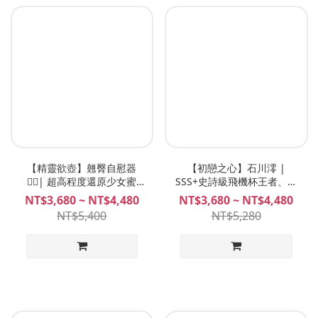
【精靈欲壺】翹臀自慰器
【初戀之心】石川澪 |
🧚‍♀️| 超高程度還原少女蜜
SSS+史詩級飛機杯王者、初
穴， 超越真人刺激，可愛又
戀柔嫩力作、 石川澪飛機杯
NT$3,680 ~ NT$4,480
NT$3,680 ~ NT$4,480
迷人的精靈舞孃！|
Plan B
NT$5,400
NT$5,280
MeloShiko ソフィリア 索菲
莉亞