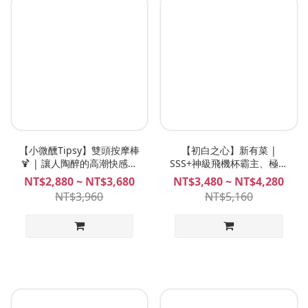
【小微醺Tipsy】雙頭按摩棒
【初白之心】新有菜 |
🍹 | 讓人陶醉的高潮快感！
SSS+神級飛機杯霸主、極致
獨創漣漪震感、雙點內外高
爽度力作、 橋本有菜 飛機杯
NT$2,880 ~ NT$3,680
NT$3,480 ~ NT$4,280
潮的天花板！Gini Tipsy
Plan B
NT$3,960
NT$5,160