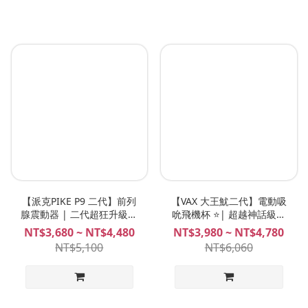
【派克PIKE P9 二代】前列
【VAX 大王魷二代】電動吸
腺震動器 | 二代超狂升級、
吮飛機杯 ⭐️| 超越神話級的
720°旋轉攪動、三強馬達震
吸吮力、吸到精盡人爽、吸
NT$3,680 ~ NT$4,480
NT$3,980 ~ NT$4,780
動、超刺激前列腺高潮神
震合一、最強的吸吮飛機
NT$5,100
NT$6,060
器！NITE 夜能
杯！NITE 夜能