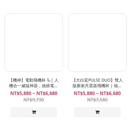
【機神】電動飛機杯 🦾| 人
【大白鯊PULSE DUO】雙人
機合一威猛神器，抽插電動
版脈衝共震器飛機杯 | 核爆
飛機杯天花板！進擊の情欲
級榨汁電動飛機杯 Hot
NT$5,880 ~ NT$6,680
NT$5,880 ~ NT$6,680
Octopuss
NT$9,730
NT$7,580