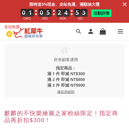
限時送5%現金、全站免運、滿額抽大獎
0
0
0
1
1
1
0
0
0
5
5
5
2
2
2
4
5
4
5
0
5
2
3
2
活動詳情
DAYS
HRS
MIN
SEC
所有顧客適用
指定商品：
滿 1 件 即減 NT$300
滿 2 件 即減 NT$600
滿 3 件 即減 NT$900
條款與細則
麒麟的不快樂繪圖之家粉絲限定！指定商
品再折扣$300！