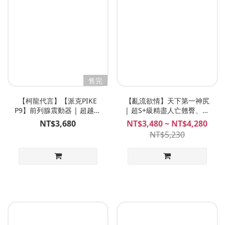
售完
【柯龍代言】【派克PIKE
【亂流欲情】天下第一神尻
P9】前列腺震動器 | 超越史
| 超S+級精盡人亡翹臀、亂
詩級爽度、360°旋轉攪動、
流肉壁構造、Plan B 神之
NT$3,680
NT$3,480 ~ NT$4,280
真正有感、爆強超刺激前列
作！！！伊藤優 翹臀自慰套
NT$5,230
腺高潮神器！NITE 夜能 後
飛機杯
庭前列腺按摩專用 肛塞