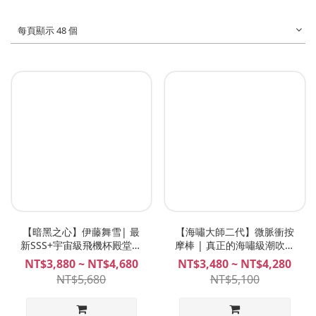
每頁顯示 48 個
【暗黑之心】伊藤舞雪| 最
【海嘯大師二代】微脈衝按
新SSS+宇宙級飛機杯殿堂、
摩棒 | 真正的海嘯級潮吹！
絕頂榨精名器、伊藤舞雪飛
獨家綻放式震感、雙點內外
NT$3,880 ~ NT$4,680
NT$3,480 ~ NT$4,280
機杯 Plan B
高潮的天花板！LADYEMMA
NT$5,680
NT$5,100
Tsunami Master II